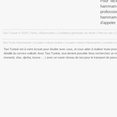
Pour fac
hammamet
professio
hammamet
d’appeler
Taxi Tunisie © 2026
|
Tarifs
|
Réservation
|
Conditions générales de Vente
|
Plan du site
|
C
Taxi Tunis Hammamet
|
Location voiture tunisie
|
Location voiture Hammamet
|
Location vo
Taxi Tunisie est à votre écoute pour étudier avec vous, et vous aider à réaliser toute pr
détaillé du service sollicité. Avec Taxi Tunisie, tout devient possible Vous recherchez un m
monastir, sfax, djerba, tozeur..... ) avec un vaste réseau de taxi.pour le transport de passage