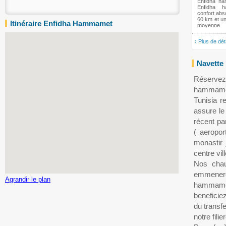
Enfidha h
Enfidha 
confort abs
60 km et u
Itinéraire Enfidha Hammamet
moyenne.
› Plus de dét
Navette
Réservez
hammamet
Tunisia r
assure le
récent par
( aeropor
monastir 
centre vi
Nos chau
emmener
Agrandir le plan
hammamet
beneficiez
du trans
notre fili