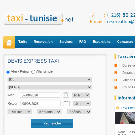
Tarifs
Réservation
Services
FAQ
Excursions
Contactez
Taxi aé
DEVIS EXPRESS TAXI
Durée ta
Aller / Retour
Aller simple
Distanc
Vitesse
Route E
Aller
Informa
Retour
Taxi En
Nous assu