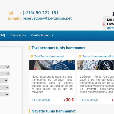
FAQ
Excursions
Contactez-nous
Taxi aéroport tunis hammamet
Taxi Tunis Hammamet
Tunis › Hammamet (8 p
Nous assurons le transfert tunis
L'aéroport Tunis Carthag
hammamet ou aéroport tunis
situé à 60 km du centre 
hammamet dans le confort
hamammet et 65 km de la
absolue avec un trajet de 60 km
touristique yasmine hamam
et une durée de 50 mn en
Le tranfert tunis-ham
moyenne.
prend généralement 60 mn
› 30 €
›
› Plus de détails
› Plus de détails
Navette tunis hammamet