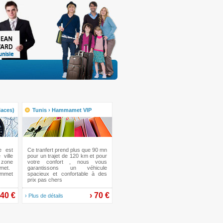
laces)
Tunis › Hammamet VIP
e est
Ce tranfert prend plus que 90 mn
ville
pour un trajet de 120 km et pour
 zone
votre confort , nous vous
met.
garantissons un véhicule
ammet
spacieux et confortable à des
prix pas chers
 40 €
› 70 €
› Plus de détails