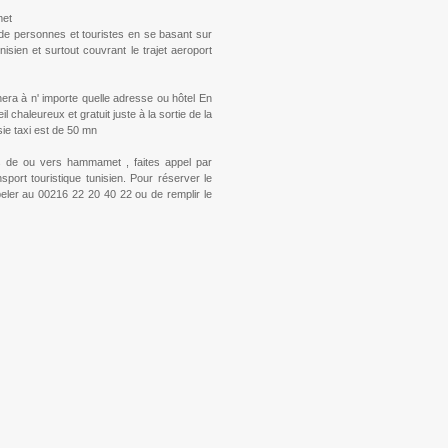
met
t de personnes et touristes en se basant sur
isien et surtout couvrant le trajet aeroport
nera à n' importe quelle adresse ou hôtel En
 chaleureux et gratuit juste à la sortie de la
ie taxi est de 50 mn
us de ou vers hammamet , faites appel par
sport touristique tunisien. Pour réserver le
ppeler au 00216 22 20 40 22 ou de remplir le