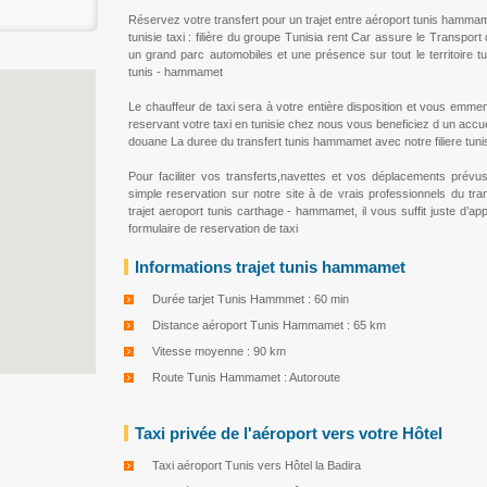
Réservez votre transfert pour un trajet entre aéroport tunis hamma
tunisie taxi : filière du groupe Tunisia rent Car assure le Transpor
un grand parc automobiles et une présence sur tout le territoire tun
tunis - hammamet
Le chauffeur de taxi sera à votre entière disposition et vous emme
reservant votre taxi en tunisie chez nous vous beneficiez d un accueil
douane La duree du transfert tunis hammamet avec notre filiere tunis
Pour faciliter vos transferts,navettes et vos déplacements prév
simple reservation sur notre site à de vrais professionnels du tran
trajet aeroport tunis carthage - hammamet, il vous suffit juste d’a
formulaire de reservation de taxi
Informations trajet tunis hammamet
Durée tarjet Tunis Hammmet : 60 min
Distance aéroport Tunis Hammamet : 65 km
Vitesse moyenne : 90 km
Route Tunis Hammamet : Autoroute
Taxi privée de l'aéroport vers votre Hôtel
Taxi aéroport Tunis vers Hôtel la Badira